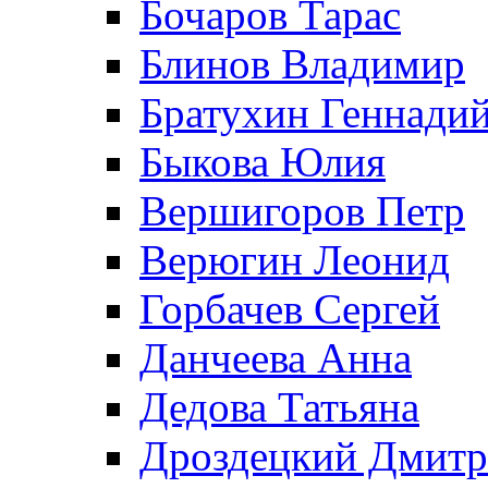
Бочаров Тарас
Блинов Владимир
Братухин Геннади
Быкова Юлия
Вершигоров Петр
Верюгин Леонид
Горбачев Сергей
Данчеева Анна
Дедова Татьяна
Дроздецкий Дмит