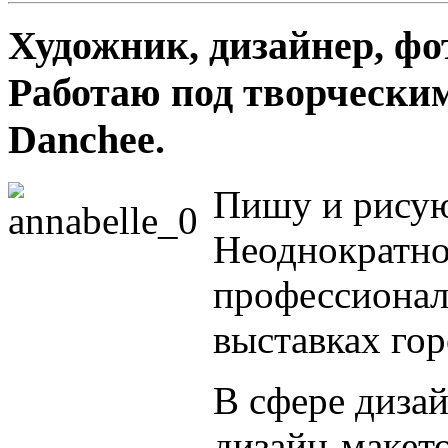
Художник, дизайнер, фо
Работаю под творчески
Danchee.
Пишу и рисую
Неоднократно
профессиона
выставках гор
В сфере диза
дизайн-макето