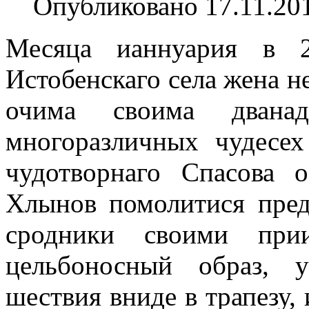
Опубликовано 17.11.20
Месяца ианнуария в 2
Истобенскаго села жена н
очима своима дван
многоразличных чудесе
чудотворнаго Спасова 
Хлынов помолитися пред
сродники своими пр
цельбоносный образ, 
шествия вниде в трапезу,