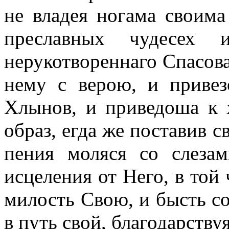
не владея ногама своима
преславных чудесех и
нерукотвореннаго Спасова
нему с верою, и приве
Хлынов, и приведоша к
образ, егда же поставив 
пения моляся со слеза
исцеления от Него, в той
милость Свою, и бысть со
в путь свой, благодарству