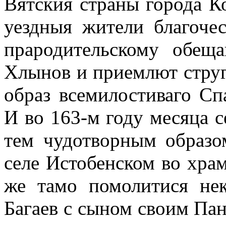
Вятския страны города К
уездныя жители благоче
прародительскому обещ
Хлынов и приемлют струг
образ всемилостиваго Сп
И во 163-м году месяца с
тем чудотворным образо
селе Истобенском во хра
же тамо помолитися не
Багаев с сыном своим Па