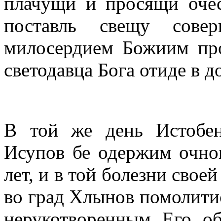
плачущи и просящи очес
поставль свещу сове
милосердием Божиим про
светодавца Бога отиде в д
В той же день Истобе
Исупов бе одержим очно
лет, и в той болезни свое
во град Хлынов помолити
нерукотворенным Его об