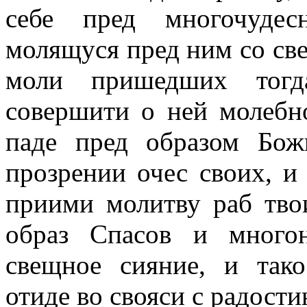
себе пред многочуде
молящуся пред ним со св
моли пришедших тогд
совершити о ней молебн
паде пред образом Бо
прозрении очес своих, и
приими молитву раб твои
образ Спасов и много
свещное сияние, и та
отиде во свояси с радости