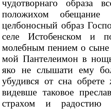
чудотворнаго образа в
положихом обещание 
целбоносный образ Госпо
селе Истобенском и п
молебным пением о сыне 
мой Пантелеимон в нощ
яко не слышати ему бо
убудився от сна обрете 
видевше таковое пресла
страхом и радостию п