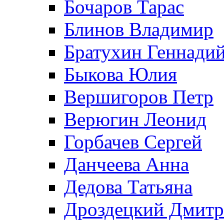
Бочаров Тарас
Блинов Владимир
Братухин Геннади
Быкова Юлия
Вершигоров Петр
Верюгин Леонид
Горбачев Сергей
Данчеева Анна
Дедова Татьяна
Дроздецкий Дмит