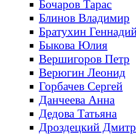
Бочаров Тарас
Блинов Владимир
Братухин Геннади
Быкова Юлия
Вершигоров Петр
Верюгин Леонид
Горбачев Сергей
Данчеева Анна
Дедова Татьяна
Дроздецкий Дмит