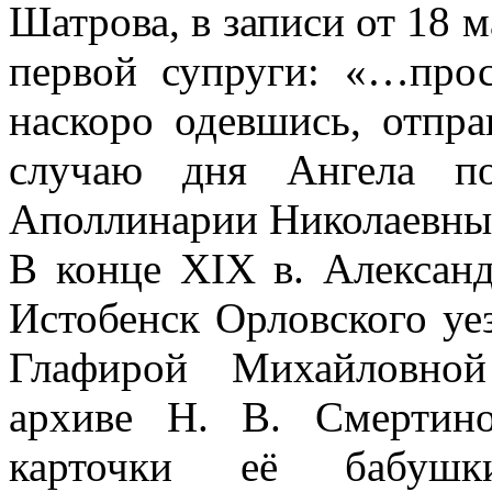
Шатрова, в записи от 18 м
первой супруги: «…про
наскоро одевшись, отпр
случаю дня Ангела п
Аполлинарии Николаевны 
В конце XIX в. Александ
Истобенск Орловского уез
Глафирой Михайловно
архиве Н. В. Смертин
карточки её бабу