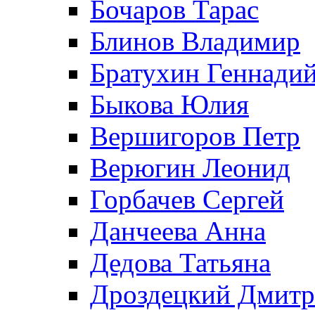
Бочаров Тарас
Блинов Владимир
Братухин Геннади
Быкова Юлия
Вершигоров Петр
Верюгин Леонид
Горбачев Сергей
Данчеева Анна
Дедова Татьяна
Дроздецкий Дмит