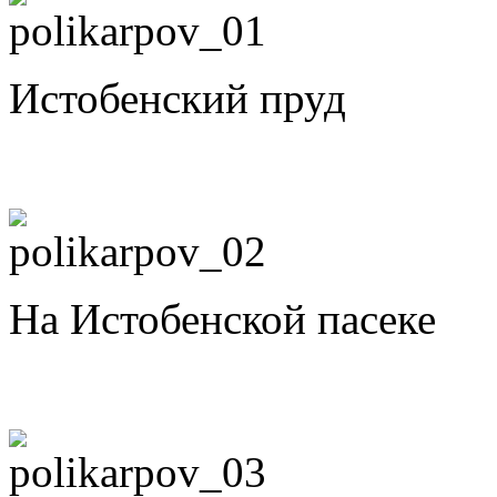
Истобенский пруд
На Истобенской пасеке