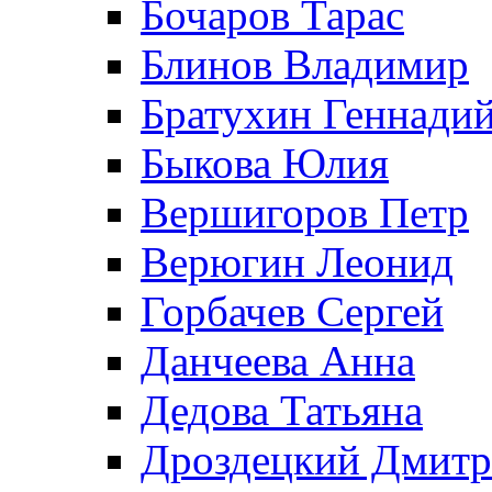
Бочаров Тарас
Блинов Владимир
Братухин Геннади
Быкова Юлия
Вершигоров Петр
Верюгин Леонид
Горбачев Сергей
Данчеева Анна
Дедова Татьяна
Дроздецкий Дмит