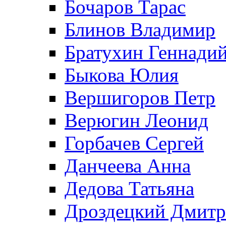
Бочаров Тарас
Блинов Владимир
Братухин Геннади
Быкова Юлия
Вершигоров Петр
Верюгин Леонид
Горбачев Сергей
Данчеева Анна
Дедова Татьяна
Дроздецкий Дмит